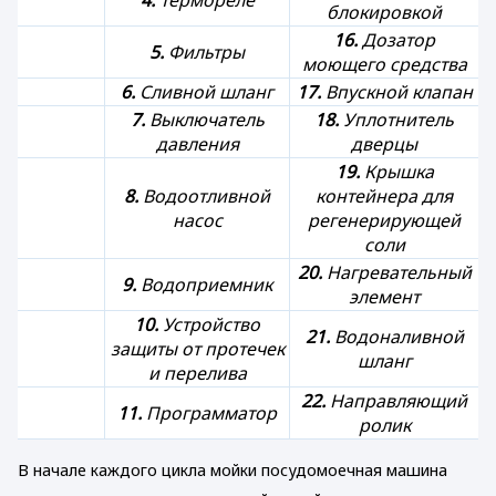
4.
Термореле
блокировкой
16.
Дозатор
5.
Фильтры
моющего средства
6.
Сливной шланг
17.
Впускной клапан
7.
Выключатель
18.
Уплотнитель
давления
дверцы
19.
Крышка
8.
Водоотливной
контейнера для
насос
регенерирующей
соли
20.
Нагревательный
9.
Водоприемник
элемент
10.
Устройство
21.
Водоналивной
защиты от протечек
шланг
и перелива
22.
Направляющий
11.
Программатор
ролик
В начале каждого цикла мойки посудомоечная машина