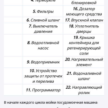
4.
Термореле
блокировкой
16.
Дозатор
5.
Фильтры
моющего средства
6.
Сливной шланг
17.
Впускной клапан
7.
Выключатель
18.
Уплотнитель
давления
дверцы
19.
Крышка
8.
Водоотливной
контейнера для
насос
регенерирующей
соли
20.
Нагревательный
9.
Водоприемник
элемент
10.
Устройство
21.
Водоналивной
защиты от протечек
шланг
и перелива
22.
Направляющий
11.
Программатор
ролик
В начале каждого цикла мойки посудомоечная машина