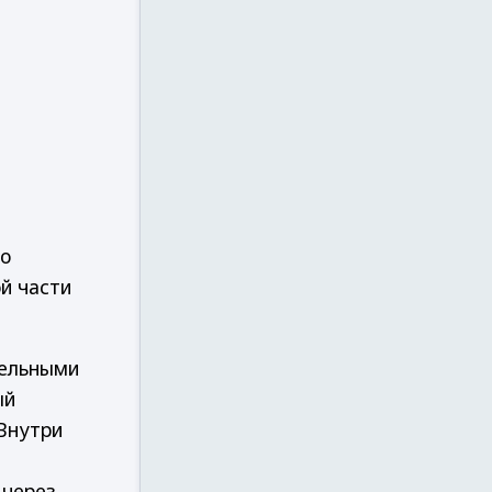
но
й части
тельными
ый
 Внутри
 через