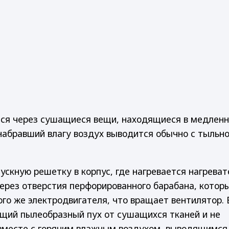
тся через сушащиеся вещи, находящиеся в медлен
абравший влагу воздух выводится обычно с тыльно
ускную решетку в корпус, где нагревается нагрева
ерез отверстия перфорированного барабана, котор
го же электродвигателя, что вращает вентилятор.
ющий пылеобразный пух от сушащихся тканей и не
вместе с горячим влажным воздухом, выводящимся