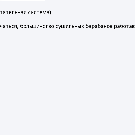
етательная система)
ичаться, большинство сушильных барабанов работаю