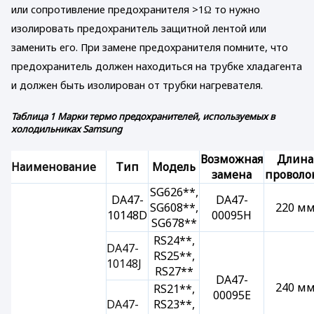
или сопротивление предохранителя >1Ω то нужно
изолировать предохранитель защитной лентой или
заменить его. При замене предохранителя помните, что
предохранитель должен находиться на трубке хладагента
и должен быть изолирован от трубки нагревателя.
Таблица 1 Марки термо предохранителей, используемых в
холодильниках Samsung
Возможная
Длина
Наименование
Тип
Модель
замена
проволо
SG626**,
DA47-
DA47-
SG608**,
220 м
10148D
00095H
SG678**
RS24**,
DA47-
RS25**,
10148J
RS27**
DA47-
240 м
RS21**,
00095E
DA47-
RS23**,