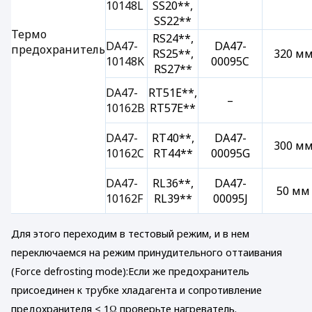
10148L
SS20**,
SS22**
Термо
RS24**,
DA47-
DA47-
предохранитель
RS25**,
320 м
10148K
00095C
RS27**
DA47-
RT51E**,
–
10162B
RT57E**
DA47-
RT40**,
DA47-
300 м
10162C
RT44**
00095G
DA47-
RL36**,
DA47-
50 мм
10162F
RL39**
00095J
Для этого переходим в тестовый режим, и в нем
переключаемся на режим принудительного оттаивания
(Force defrosting mode):Если же предохранитель
присоединен к трубке хладагента и сопротивление
предохранителя < 1Ω проверьте нагреватель.