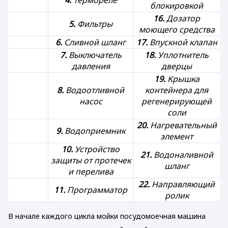
4.
Термореле
блокировкой
16.
Дозатор
5.
Фильтры
моющего средства
6.
Сливной шланг
17.
Впускной клапан
7.
Выключатель
18.
Уплотнитель
давления
дверцы
19.
Крышка
8.
Водоотливной
контейнера для
насос
регенерирующей
соли
20.
Нагревательный
9.
Водоприемник
элемент
10.
Устройство
21.
Водоналивной
защиты от протечек
шланг
и перелива
22.
Направляющий
11.
Программатор
ролик
В начале каждого цикла мойки посудомоечная машина